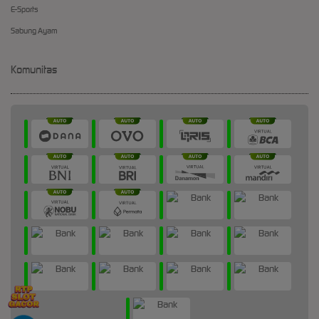
E-Sports
Sabung Ayam
Komunitas