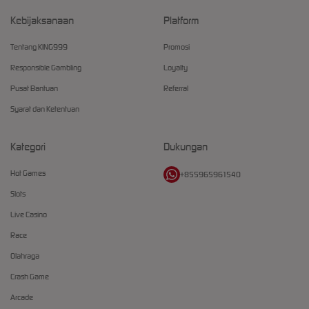
Kebijaksanaan
Platform
Tentang KING999
Promosi
Responsible Gambling
Loyalty
Pusat Bantuan
Referral
Syarat dan Ketentuan
Kategori
Dukungan
Hot Games
+855965961540
Slots
Live Casino
Race
Olahraga
Crash Game
Arcade