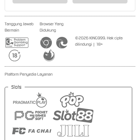
Tanggung Jawab
Browser Yang
Bermain
Didukung
©2026 KING999. Hak cipta
dilindungi | 18+
Platform Penyedia Layanan
Slots