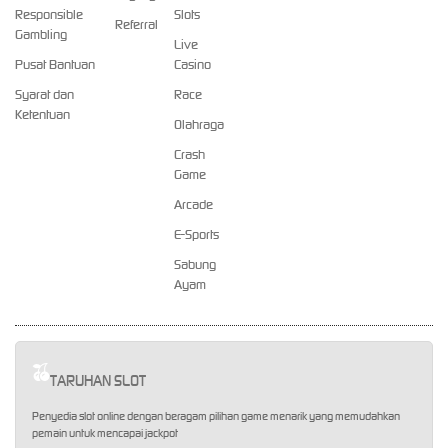
Responsible
Slots
Referral
Gambling
Live
Pusat Bantuan
Casino
Syarat dan
Race
Ketentuan
Olahraga
Crash
Game
Arcade
E-Sports
Sabung
Ayam
TARUHAN SLOT
Penyedia slot online dengan beragam pilihan game menarik yang memudahkan
pemain untuk mencapai jackpot