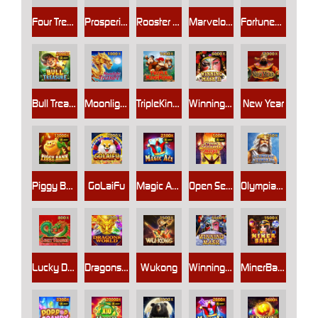
Four Treasures
Prosperity Tiger
Rooster In Love
MarvelousIV
FortuneHorse
Bull Treasure
Moonlight Treasure
TripleKingKong
Winning Mask II
New Year
Piggy Bank
GoLaiFu
Magic Ace
Open Sesame Mega
Olympian Temple
Lucky Dragons
DragonsWorld
Wukong
Winning Mask
MinerBabe