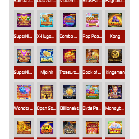
Samba Jewel
UGO Aztec Gold
Modern Gods
BirdsParty
Ragnarok : Thor VS Loki
SuperNiubi
X-Huge_Fishin' Fever X-Huge
Combo Fruity Bonanza Combo
Pop Pop Candy 1000
Kong
SuperNiubiDeluxe
Mjolnir
TreasureBowl
Book of Mystery
Kingsman
Wonder Elephant
Open Sesame
Billionaire
Birds Party Deluxe
Moneybags Man