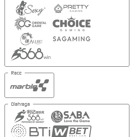
Race
Olahraga