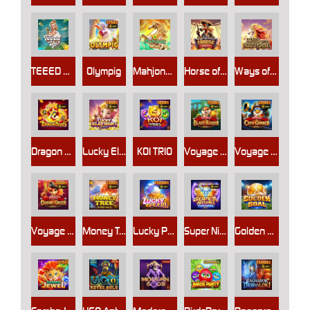
TEEED UP!
Olympig
Mahjong Wins
Horse of Bounty
Ways of the Holy Horse
Dragon Soar
Lucky Elephant X-Huge
KOI TRIO
Voyage of Blast Raider X-Lock
Voyage of Cryo Gunner X-Lock
Voyage of Daring Queen X-Lock
Money Tree - Hyper Wild
Lucky Pearl
Super Niubi Fortune X-Huge
Golden Goal