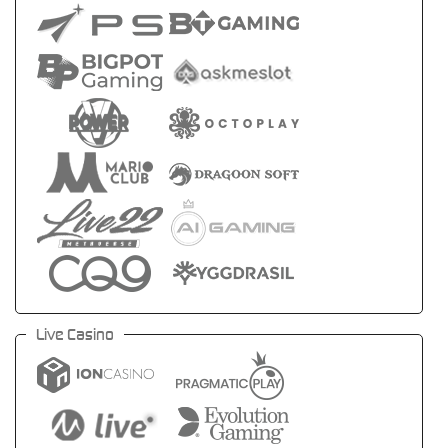
Live Casino