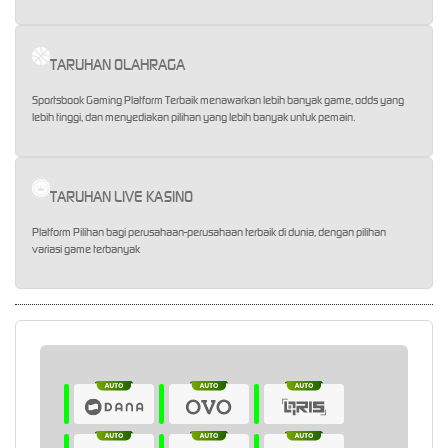
TARUHAN OLAHRAGA
Sportsbook Gaming Platform Terbaik menawarkan lebih banyak game, odds yang
lebih tinggi, dan menyediakan pilihan yang lebih banyak untuk pemain.
TARUHAN LIVE KASINO
Platform Pilihan bagi perusahaan-perusahaan terbaik di dunia, dengan pilihan
variasi game terbanyak